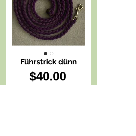
Führstrick dünn
Preis
$40.00
Schliessen
Strick, mit Knopf am Ende
einfach geflochten
Länge ca. 2m